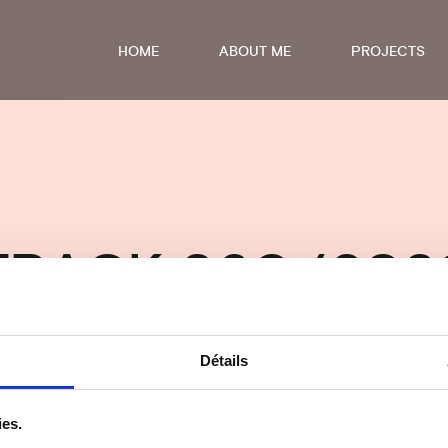
HOME
ABOUT ME
PROJECTS
TRACK 360 (202
Détails
nd edited for Track 360 Production
ies.