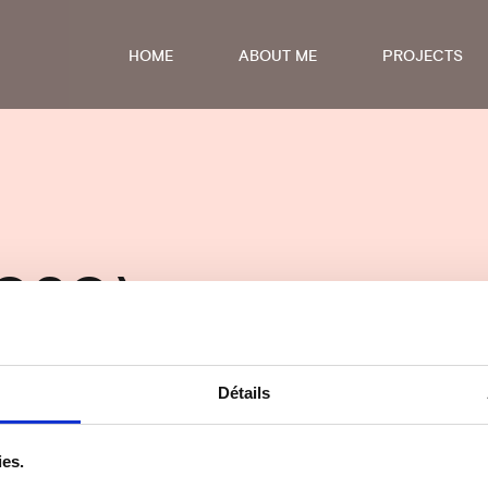
HOME
ABOUT ME
PROJECTS
020)
Détails
ies.
ré