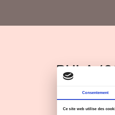
BULA (2
Consentement
Feature film – 95min
Director: Boris Baum
Ce site web utilise des cook
Production: Les films de la Réc