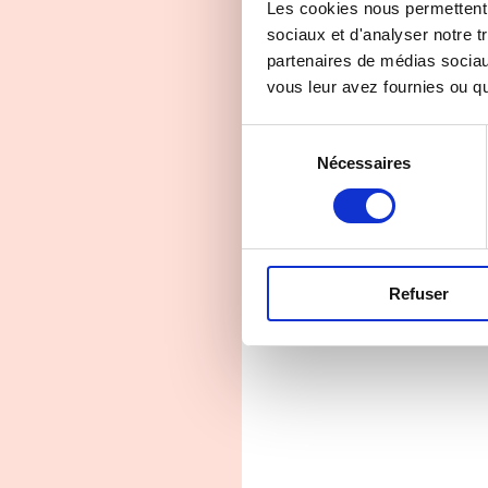
Advertising – 2min26
Les cookies nous permettent d
sociaux et d'analyser notre t
Director: Clémence Thurninger
partenaires de médias sociaux
Production: Track 360 Produc
vous leur avez fournies ou qu'
Sélection
Nécessaires
du
consentement
Refuser