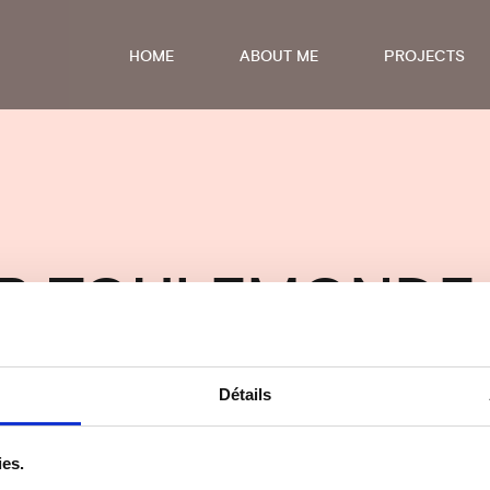
HOME
ABOUT ME
PROJECTS
IER TOULEMONDE
 (2018)
Détails
ies.