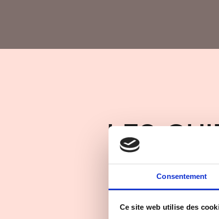
LES CHI
Consentement
Short film – 9min
Director: Julie Stunault
Ce site web utilise des cook
Production: Stunocorp