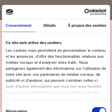
Consentement
Détails
À propos des cookies
Ce site web utilise des cookies.
ENTITAS (2017)
Les cookies nous permettent de personnaliser le contenu
et les annonces, d'offrir des fonctionnalités relatives aux
médias sociaux et d'analyser notre trafic. Nous
partageons également des informations sur l'utilisation de
Music video – 5min
notre site avec nos partenaires de médias sociaux, de
Artist: Malo.
publicité et d'analyse, qui peuvent combiner celles-ci
Director: Hugo Diego Garcia
avec d'autres informations que vous leur avez fournies
Production: Illis Prod
ou qu'ils ont collectées lors de votre utilisation de leurs
services.
Sélection
Nécessaires
du